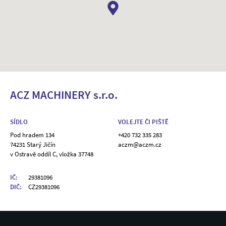
ACZ MACHINERY s.r.o.
SÍDLO
VOLEJTE ČI PIŠTĚ
Pod hradem 134
+420 732 335 283
74231 Starý Jičín
aczm@aczm.cz
v Ostravě oddíl C, vložka 37748
IČ:
29381096
DIČ:
CZ29381096