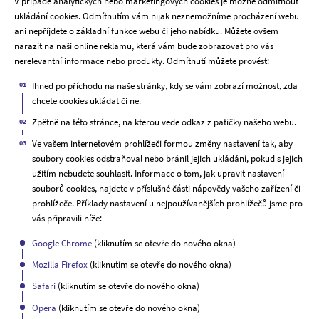
V případě analytických nebo marketingových cookies je možné odmítnout
ukládání cookies. Odmítnutím vám nijak neznemožníme procházení webu
ani nepříjdete o základní funkce webu či jeho nabídku. Můžete ovšem
narazit na naši online reklamu, která vám bude zobrazovat pro vás
nerelevantní informace nebo produkty. Odmítnutí můžete provést:
Ihned po příchodu na naše stránky, kdy se vám zobrazí možnost, zda
chcete cookies ukládat či ne.
Zpětně na této stránce, na kterou vede odkaz z patičky našeho webu.
Ve vašem internetovém prohlížeči formou změny nastavení tak, aby
soubory cookies odstraňoval nebo bránil jejich ukládání, pokud s jejich
užitím nebudete souhlasit. Informace o tom, jak upravit nastavení
souborů cookies, najdete v příslušné části nápovědy vašeho zařízení či
prohlížeče. Příklady nastavení u nejpoužívanějších prohlížečů jsme pro
vás připravili níže:
Google Chrome
(kliknutím se otevře do nového okna)
Mozilla Firefox
(kliknutím se otevře do nového okna)
Safari
(kliknutím se otevře do nového okna)
Opera
(kliknutím se otevře do nového okna)