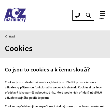
Specialista
MENU
na
prodej
strojů
Úvod
na
Cookies
zpracování
plechů
Co jsou to cookies a k čemu slouží?
Cookies jsou malé datové soubory, které jsou důležité pro správnou a
uživatelsky příjemnou funkcionalitu webových stránek. Cookies si lze tedy
představit jako paměť webové stránky, která podle nich při další návštěvě
uživatele stejného počítače pozná.
Cookies nepředstavují nebezpečí, mají však význam pro ochranu soukromí.