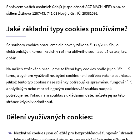
Správcem vašich osobních údajů je společnost ACZ MACHINERY s.r.o. se
sídlem Žižkova 1287/43, 741 01 Nový Jičín. IČ: 29381096.
Jaké základní typy cookies používáme?
Se soubory cookies pracujeme dle novely zákona č. 127/2005 Sb., o
elektronických komunikacích v režimu aktivního souhlasu uživatele, tzv.
opt-in.
Na našich stránkách pracujeme se třemi typy cookies podle jejich účelu. K
tomu, abychom využívali nezbytné cookies není potřeba vašeho souhlasu,
jelikož tento typ cookies naše stránky potřebují ke správnému fungování. K
analytickým nebo marketingovým cookies váš souhlas naopak
potřebujeme. Pokud nám souhlas s ukládáním dáte, můžete jej na této
stránce kdykoliv odmítnout.
Dělení využívaných cookies:
Nezbytné cookies
jsou důležité pro bezproblémové fungování stránek
jako například navigace stránky, mapy na stránkách nebo přístup k