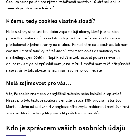
Cookies nelze použít pro zjištění totožnosti návštěvníků stránek ani ke
zneužití přihlašovacích údajů.
K čemu tedy cookies vlastně slouží?
Naše stránky si na určitou dobu zapamatují úkony, které jste na nich
provedli a preferencí, takže tyto údaje pak nemusíte zadávat znovu a
přeskakovat z jedné stránky na druhou. Pokud nám dáte souhlas, tak nám
cookies umožní také využít základní informace o vás k analytickým a
marketingovým účelům. Například Vám zobrazovat pouze relevantní
online reklamy a přizpůsobit vám je na míru. Umožní nám také přizpůsobit
naše stránky tak, abyste na nich našli rychle to, co hledáte.
Malá zajímavost pro vás…
Víte, že cookie znamená v angličtině sušenka nebo koláček či oplatka?
Název pro tyto textové soubory vymyslel v roce 1994 programátor Lou
Montulli. Jeho nápad vznikl z anglosaského zvyku nabídnout návštěvníkovi
sušenku, která měla rychleji navodit přátelskou atmosféru.
Kdo je správcem vašich osobních údajů