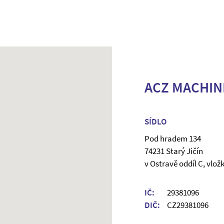
ACZ MACHINE
SÍDLO
Pod hradem 134
74231 Starý Jičín
v Ostravě oddíl C, vlož
IČ:
29381096
DIČ:
CZ29381096