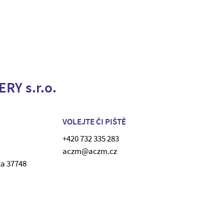
RY s.r.o.
VOLEJTE ČI PIŠTĚ
+420 732 335 283
aczm@aczm.cz
ka 37748