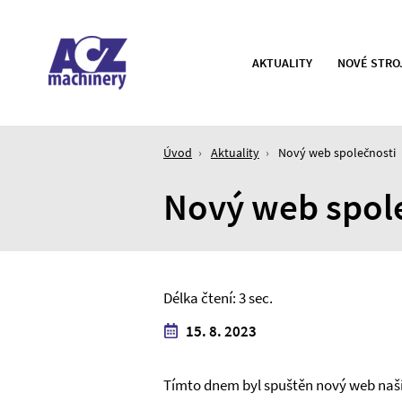
AKTUALITY
NOVÉ STRO
Specialista
na
prodej
strojů
Úvod
Aktuality
Nový web společnosti
na
Nový web spol
zpracování
plechů
Délka čtení: 3 sec.
15. 8. 2023
Tímto dnem byl spuštěn nový web naší